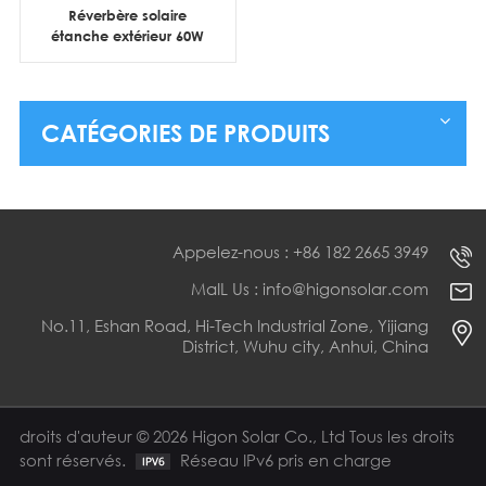
Réverbère solaire
étanche extérieur 60W
100W 120W 200W
conception tout-en-un
CATÉGORIES DE PRODUITS
Appelez-nous : +86 182 2665 3949
MaIL Us : info@higonsolar.com
No.11, Eshan Road, Hi-Tech Industrial Zone, Yijiang
District, Wuhu city, Anhui, China
droits d'auteur © 2026 Higon Solar Co., Ltd Tous les droits
sont réservés.
Réseau IPv6 pris en charge