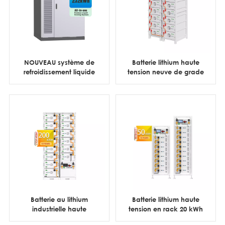
NOUVEAU système de
Batterie lithium haute
refroidissement liquide
tension neuve de grade
extérieur tout-en-un de
A de 314 Ah, bloc de
100 kW et 232 kWh
batteries de 112 kWh et
241 kWh
Batterie au lithium
Batterie lithium haute
industrielle haute
tension en rack 20 kWh
tension en rack 100
30 kWh 40 kWh 50 kWh