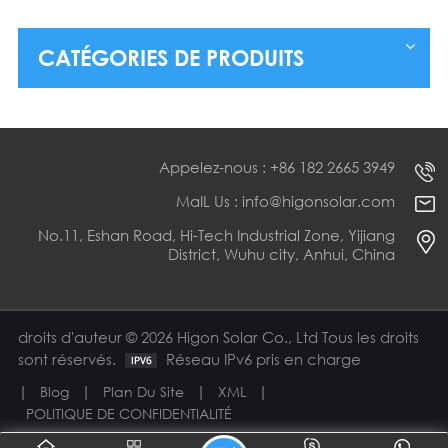
kWh 200 kWh 215 kWh
60 kWh
CATÉGORIES DE PRODUITS
Appelez-nous : +86 182 2665 3949
MaIL Us : info@higonsolar.com
No.11, Eshan Road, Hi-Tech Industrial Zone, Yijiang
District, Wuhu city, Anhui, China
droits d'auteur © 2026 Higon Solar Co., Ltd Tous les droits
sont réservés.
Réseau IPv6 pris en charge
|
|
|
|
Blog
Plan Du Site
XML
POLITIQUE DE CONFIDENTIALITÉ