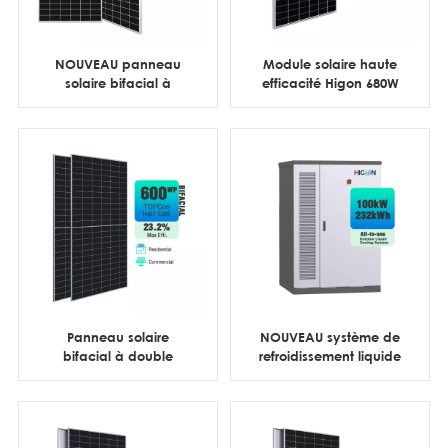
NOUVEAU panneau
Module solaire haute
solaire bifacial à
efficacité Higon 680W
double vitrage et demi-
690W 700W 132 cellules
cellules HJT 730W 740W
pour centrales
750W
commerciales
Panneau solaire
NOUVEAU système de
bifacial à double
refroidissement liquide
cellule en verre Topcon
extérieur tout-en-un de
570W 575W 580W à
100 kW et 232 kWh
haut rendement