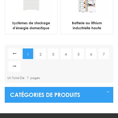
Systèmes de stockage
Batterie au lithium
d'énergie domestique
industrielle haute
par batteries au lithium
tension en rack 100
LiFePO4 empilables
kWh 200 kWh 215 kWh
haute tension de 15 à
40 kWh
1
2
3
4
5
6
7
Un Total De
7
Pages
CATÉGORIES DE PRODUITS