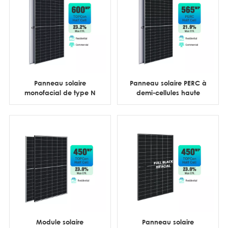
Panneau solaire
Panneau solaire PERC à
monofacial de type N
demi-cellules haute
575 W 580 W 590 W 600
efficacité 144 cellules
W, 144 cellules, demi-
550 W 560 W 565 W pour
coupe
applications
commerciales
Module solaire
Panneau solaire