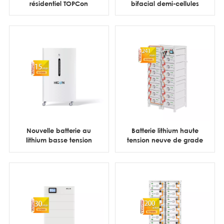
résidentiel TOPCon
bifacial demi-cellules
430W 440W 450W
Topcon type N 430W
entièrement noir à
440W 450W entièrement
demi-cellules
noir
Nouvelle batterie au
Batterie lithium haute
lithium basse tension
tension neuve de grade
type roue 51,2 V 300 Ah
A de 314 Ah, bloc de
15 kWh pour usage
batteries de 112 kWh et
domestique
241 kWh