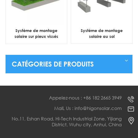
Système de montage
Système de montage
solaire sur pieux vissés
solaire au sol
au sol
CATÉGORIES DE PRODUITS
Appelez-nous : +86 182 2665 3949
MaIL Us : info@higonsolar.com
No.11, Eshan Road, Hi-Tech Industrial Zone, Yijiang
District, Wuhu city, Anhui, China