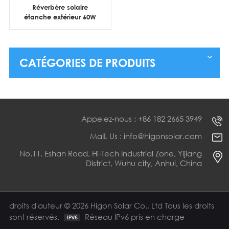
Réverbère solaire
étanche extérieur 60W
100W 120W 200W
conception tout-en-un
CATÉGORIES DE PRODUITS
Appelez-nous : +86 182 2665 3949
MaIL Us : info@higonsolar.com
No.11, Eshan Road, Hi-Tech Industrial Zone, Yijiang
District, Wuhu city, Anhui, China
droits d'auteur © 2026 Higon Solar Co., Ltd Tous les droits
sont réservés.
Réseau IPv6 pris en charge