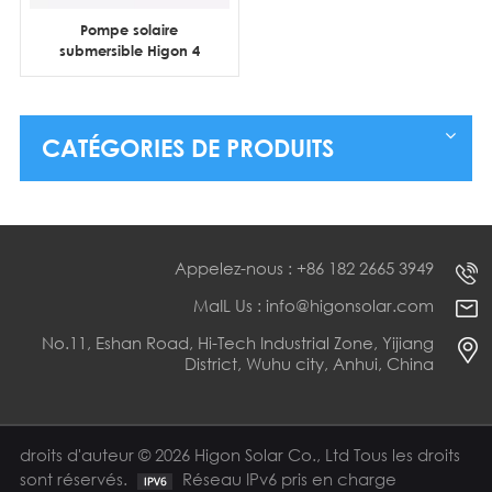
Pompe solaire
submersible Higon 4
pouces 3HP 4HP 5HP CC
pour puits profonds
CATÉGORIES DE PRODUITS
Appelez-nous : +86 182 2665 3949
MaIL Us : info@higonsolar.com
No.11, Eshan Road, Hi-Tech Industrial Zone, Yijiang
District, Wuhu city, Anhui, China
droits d'auteur © 2026 Higon Solar Co., Ltd Tous les droits
sont réservés.
Réseau IPv6 pris en charge