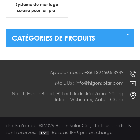
Système de montage
solaire pour toit plat
CATÉGORIES DE PRODUITS
Appelez-nous : +86 182 2665 3949
MaIL Us : info@higonsolar.com
No.11, Eshan Road, Hi-Tech Industrial Zone, Yijiang
District, Wuhu city, Anhui, China
droits d'auteur © 2026 Higon Solar Co., Ltd Tous les droits
sont réservés.
Réseau IPv6 pris en charge