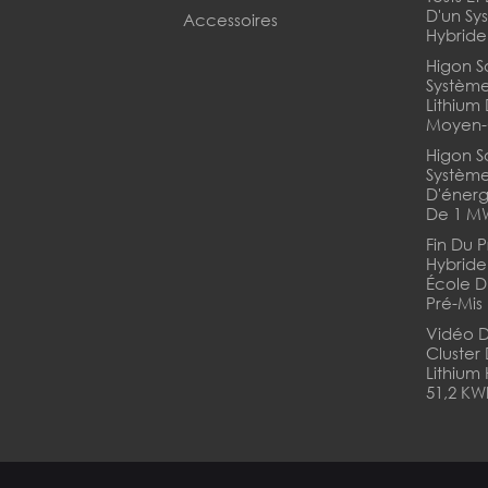
D'un Sy
Accessoires
Hybride
Higon S
Système
Lithium
Moyen-
Higon So
Systèm
D'énerg
De 1 M
Fin Du P
Hybride
École D
Pré-Mis
Vidéo D'
Cluster
Lithium
51,2 KW