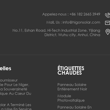
Appelez-nous : +86 182 2665 3949
MaIL Us : info@higonsolar.com
No.11, Eshan Road, Hi-Tech Industrial Zone, Yijiang
District, Wuhu city, Anhui, China
elles
ÉTIQUETTES
CHAUDES
Fournisseur
ie Pour Le Niger,
Panneau Solaire
La Souveraineté
Entièrement Noir
tique Au Cœur Du
Module
Photovoltaïque
olar A Terminé Les
Panneau Solaire En
 La Mise En Service