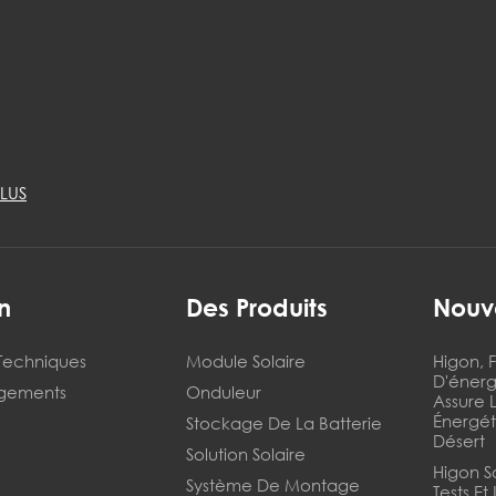
LUS
n
Des Produits
Nouv
 Techniques
Module Solaire
Higon, 
D'énerg
rgements
Onduleur
Assure 
Énergé
Stockage De La Batterie
Désert
Solution Solaire
Higon S
Système De Montage
Tests Et