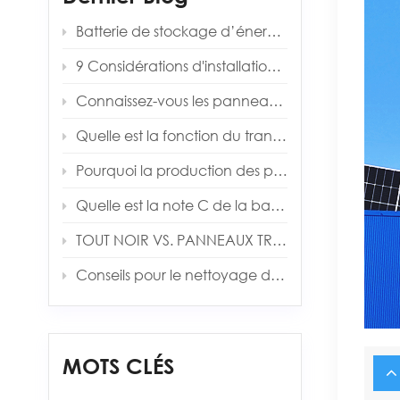
Batterie de stockage d’énergie : pourquoi fait-elle toujours 0,5 C ?
9 Considérations d'installation pour l'installation d'un système de stockage d'énergie
Connaissez-vous les panneaux solaires à technologie d’hétérojonction (HJT) ?
Quelle est la fonction du transformateur d'isolement dans l'onduleur solaire&nbsp;?
Pourquoi la production des panneaux solaires est toujours inférieure aux prévisions
Quelle est la note C de la batterie&nbsp;?
TOUT NOIR VS. PANNEAUX TRADITIONNELS
Conseils pour le nettoyage des panneaux solaires
MOTS CLÉS