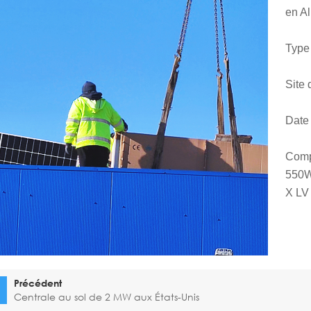
en A
Type 
Site 
Date 
Comp
550W
X LV
Précédent
Centrale au sol de 2 MW aux États-Unis