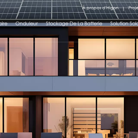
À propos d'Higon
Proj
ire
Onduleur
Stockage De La Batterie
Solution Sol