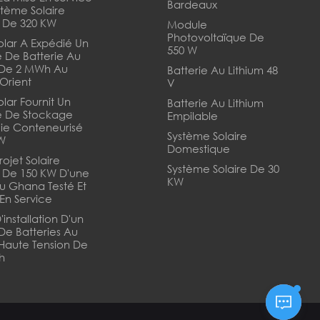
Bardeaux
stème Solaire
 De 320 KW
Module
Photovoltaïque De
olar A Expédié Un
550 W
 De Batterie Au
 De 2 MWh Au
Batterie Au Lithium 48
Orient
V
lar Fournit Un
Batterie Au Lithium
e De Stockage
Empilable
ie Conteneurisé
Système Solaire
W
Domestique
rojet Solaire
Système Solaire De 30
 De 150 KW D'une
KW
u Ghana Testé Et
 En Service
installation D'un
 De Batteries Au
 Haute Tension De
h